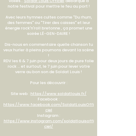
voiles...
Soldat Louis Officiel
débarque à
notre festival pour mettre le feu au port !
Avec leurs hymnes cultes comme "Du rhum,
des femmes" ou "Tirer des caisses" et leur
énergie rock'n'roll bretonne , ça promet une
soirée LÉ-GEN-DAIRE !
Dis-nous en commentaire quelle chanson tu
veux hurler à pleins poumons devant la scène
!
RDV les 6 & 7 juin pour deux jours de pure folie
rock ... et surtout, le 7 juin pour lever votre
verre au bon son de Soldat Louis !
Pour les découvrir :
Site web :
https://www.soldatlouis.fr/
Facebook :
https://www.facebook.com/SoldatLouisOffi
ciel
Instagram :
https://www.instagram.com/soldatlouisoffi
ciel/