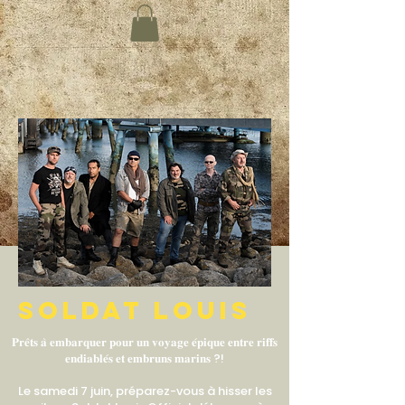
SOLDAT LOUIS
𝐏𝐫𝐞̂𝐭𝐬 𝐚̀ 𝐞𝐦𝐛𝐚𝐫𝐪𝐮𝐞𝐫 𝐩𝐨𝐮𝐫 𝐮𝐧 𝐯𝐨𝐲𝐚𝐠𝐞 𝐞́𝐩𝐢𝐪𝐮𝐞 𝐞𝐧𝐭𝐫𝐞 𝐫𝐢𝐟𝐟𝐬
𝐞𝐧𝐝𝐢𝐚𝐛𝐥𝐞́𝐬 𝐞𝐭 𝐞𝐦𝐛𝐫𝐮𝐧𝐬 𝐦𝐚𝐫𝐢𝐧𝐬 ?!
Le samedi 7 juin, préparez-vous à hisser les