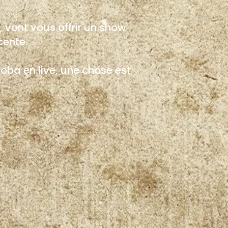
, vont vous offrir un show
cente.
oba en live, une chose est