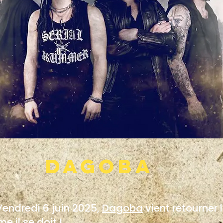
DAGOBA
 Vendredi 6 juin 2025,
Dagoba
vient retourner 
 il se doit !