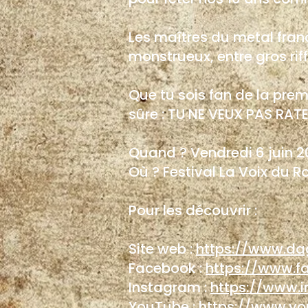
Les maîtres du metal franç
monstrueux, entre gros ri
Que tu sois fan de la prem
sûre : TU NE VEUX PAS RATER
Quand ? Vendredi 6 juin 
Où ? Festival La Voix du 
Pour les découvrir :
Site web :
https://www.da
Facebook :
https://www.f
Instagram :
https://www.
YouTube :
https://www.y