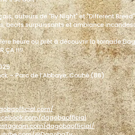
ais, auteurs de "By Night" et "Different Breed"
ffs, beats surpuissants et ambiance incandes
ière heure ou prêt à découvrir la tornade Dag
 ÇA !!!!
2025
Rock – Parc de l’Abbaye, Couhé (86)
gobaofficial.com/
acebook.com/dagobaofficial
instagram.com/dagobaofficial/
outube.com/@DagobaTv