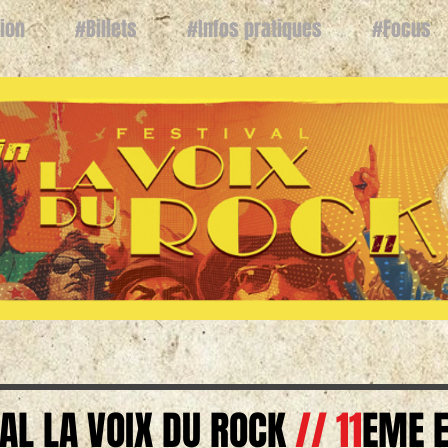
ion
#Billets
#Infos pratiques
#Focus
#10
VAL LA VOIX DU ROCK
// 11
EME E